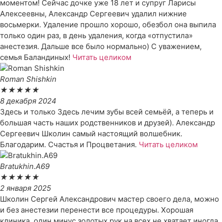
моментом! Сейчас дочке уже 18 лет и супруг Ларисы
Алексеевны, Александр Сергеевич удалил нижние
восьмерки. Удаление прошло хорошо, обезбол она выпила
только один раз, в день удаления, когда «отпустила»
анестезия. Дальше все было нормально) С уважением,
семья Баландиных!
Читать целиком
Roman Shishkin
★
★
★
★
★
8 декабря 2024
Здесь и только Здесь лечим зубы всей семьёй, а теперь и
большая часть наших родственников и друзей). Александр
Сергеевич Школин самый настоящий волшебник.
Благодарим. Счастья и Процветания.
Читать целиком
Bratukhin.A69
★
★
★
★
★
2 января 2025
Школин Сергей Александрович мастер своего дела, можно
и без анестезии перенести все процедуры. Хорошая
клиника, один минус золотых рук на всех не хватает иногда